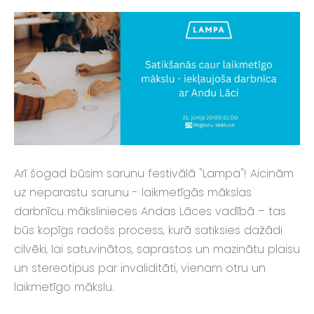
Arī šogad būsim sarunu festivālā "Lampa"! Aicinām
uz neparastu sarunu - laikmetīgās mākslas
darbnīcu mākslinieces Andas Lāces vadībā – tas
būs kopīgs radošs process, kurā satiksies dažādi
cilvēki, lai satuvinātos, saprastos un mazinātu plaisu
un stereotipus par invaliditāti, vienam otru un
laikmetīgo mākslu.