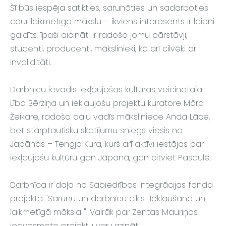
Šī būs iespēja satikties, sarunāties un sadarboties
caur laikmetīgo mākslu – ikviens interesents ir laipni
gaidīts, īpaši aicināti ir radošo jomu pārstāvji,
studenti, producenti, mākslinieki, kā arī cilvēki ar
invaliditāti.
Darbnīcu ievadīs iekļaujošas kultūras veicinātāja
Lība Bērziņa un iekļaujošu projektu kuratore Māra
Žeikare, radošo daļu vadīs māksliniece Anda Lāce,
bet starptautisku skatījumu sniegs viesis no
Japānas – Tengjo Kura, kurš arī aktīvi iestājas par
iekļaujošu kultūru gan Jāpānā, gan citviet Pasaulē.
Darbnīca ir daļa no Sabiedrības integrācijas fonda
projekta "Sarunu un darbnīcu cikls "Iekļaušana un
laikmetīgā māksla"". Vairāk par Zentas Mauriņas
iedvesmoto projektu var uzzināt