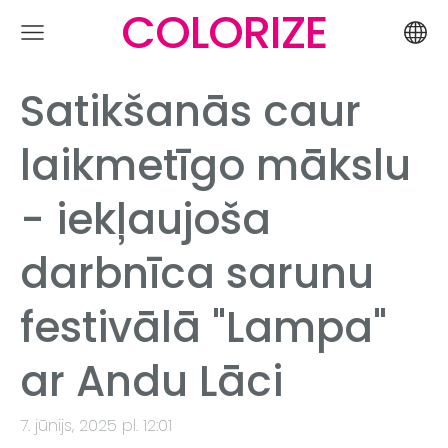
COLORIZE
Satikšanās caur
laikmetīgo mākslu
- iekļaujoša
darbnīca sarunu
festivālā "Lampa"
ar Andu Lāci
7. jūnijs, 2025 pl. 12:01