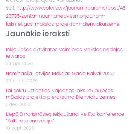
šeit:
http://www.colorize.lv/jaunumi/params/post/48
23795/zenta-maurina-iedvesmo-jaunam-
laikmetigas-makslas-projektam-dienvidkurzeme
Jaunākie ieraksti
Iekļaujošas aktivitātes Valmieras Mākslas nedēļas
ietvaros
30. apr. 2026
Nominācija Latvijas Mākslas Gada Balvai 2025
30. marts 2026
Lai sāktu uzticēties, vajadzīgs laiks. Iekļaujošas
mākslas projekta pieraksti no Dienvidkurzemes
1. dec. 2025
Liepājā norisināsies iekļaušanai veltīta konference
“Kultūras renovācija”
10. sept. 2025